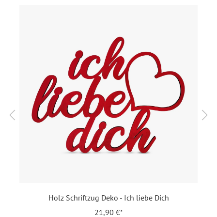
Inklusiv-Leistungen:
Inkl. Druck Ihrer Texte
Material:
Bilderdruckpapier 300 g /
m²
, Naturpapier 300 g / m²
EAN:
4251560640472
Holz Schriftzug Deko - Ich liebe Dich
21,90 €*