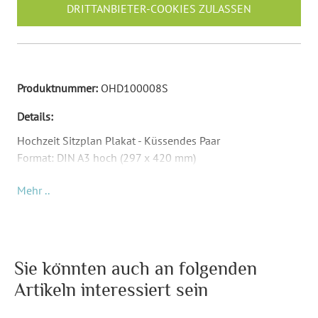
DRITTANBIETER-COOKIES ZULASSEN
Produktnummer:
OHD100008S
Details:
Hochzeit Sitzplan Plakat - Küssendes Paar
Format: DIN A3 hoch (297 x 420 mm)
Material: Abhängig von Papierauswahl
Mehr ..
Inkl. Druck Ihrer Texte
Für diese Tischnummern haben wir passende schöne
Hochzeitspapeterie im Sortiment!
Sie könnten auch an folgenden
Format:
DIN A3 hoch (297 x 420 mm)
Artikeln interessiert sein
Highlights:
Individuell bedruckt