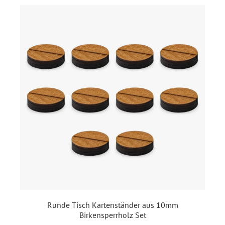
Format:
DIN A6 hoch (105 x 148
mm)
Highlights:
Individuell bedruckt
, Jede
Karte anderer Inhalt
Inklusiv-Leistungen:
Druck jeweils ein anderer
Name
Ecken:
Spitze Ecken
Material:
Bilderdruckpapier 300 g /
m²
, Naturpapier 300 g / m²
EAN:
4251069696666
Runde Tisch Kartenständer aus 10mm
Birkensperrholz Set