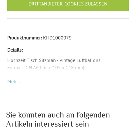
DRITTANBIETER-COOKIES ZULASSEN
Produktnummer:
KHD100007S
Details:
Hochzeit Tisch Sitzplan - Vintage Luftballons
Format: DIN A6 hoch (105 x 148 mm)
Material: Abhängig von Papierauswahl
Mehr ..
Inkl. Druck Ihrer Texte und jede Karte anderer Name
Jeder Tischkarten wird mit anderen Namen individuell
gedruckt
Für diese Sitzpläne haben wir passende Einladungskarten,
Danksagungskarten, Menü- und Tischkarten, sowie
Sie könnten auch an folgenden
weitere schöne Hochzeitspapeterie!
Artikeln interessiert sein