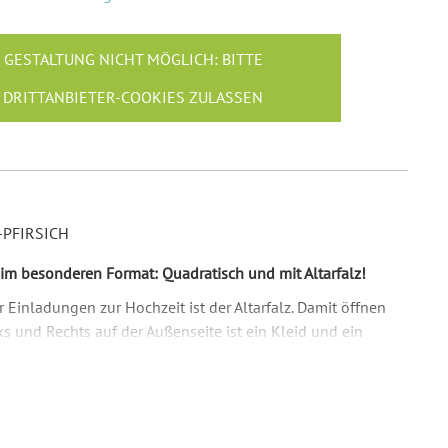
GESTALTUNG NICHT MÖGLICH: BITTE
DRITTANBIETER-COOKIES ZULASSEN
PFIRSICH
im besonderen Format: Quadratisch und mit Altarfalz!
Einladungen zur Hochzeit ist der Altarfalz. Damit öffnen
nks und Rechts auf der Außenseite ist ein Kleid und ein
tehen dann Ihre Namen. Wenn die Karten zu sind, dann sind
 Auf der Innenseite kommen dann Ihre Fotos und alle
chzeit hin.
ochzeit Einladungen gerne für eine gleichgeschlechtlichen