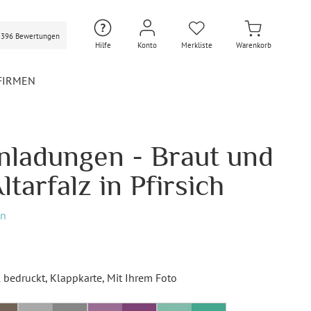
3396 Bewertungen
Hilfe
Konto
Merkliste
Warenkorb
FIRMEN
nladungen - Braut und
Hochzeit Extras
Hochzeit Briefumschläge
tarfalz in Pfirsich
Personalisierte Hochzeit
Umschläge
en
Gastgeschenke Hochzeit
Briefpapier Hochzeit
Hochzeitsdekoration
l bedruckt
, Klappkarte
, Mit Ihrem Foto
Flaschenetiketten
Hochzeit