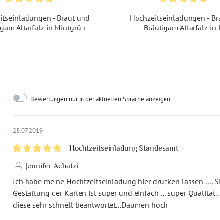
itseinladungen - Braut und
Hochzeitseinladungen - Br
Material:
Bil
igam Altarfalz in Mintgrün
Bräutigam Altarfalz in 
Porto pro Stück:
Gro
De
EAN:
42
Bewertungen nur in der aktuellen Sprache anzeigen.
25.07.2019
Hochtzeitseinladung Standesamt
Jennifer Achatzi
Ich habe meine Hochtzeitseinladung hier drucken lassen .... S
Gestaltung der Karten ist super und einfach ... super Qualität
diese sehr schnell beantwortet...Daumen hoch