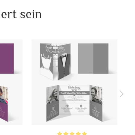
er zwei Kleider für ein lesbisches Paar oder zwei Anzüge
ert sein
adungen in insgesamt 6 unterschiedlichen Farben an:
rsich und Vintage (Beige und Rot).
Format Altarfalz Quadrat (geschlossen 148 x 148 , offen 296
chwertigen 300g/qm Papier gedruckt.
arfalz Quadrat quer (geschlossen 148 x 148 mm, offen
6 x 148 mm)
ividuell bedruckt
, Klappkarte
, Mit Ihrem Foto
l. Druck Ihrer Texte und Ihrem Foto
 Foto
tze Ecken