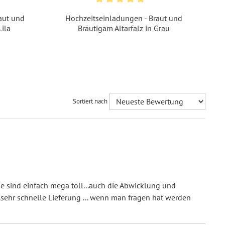
aut und
Hochzeitseinladungen - Braut und
P
derdruckpapier 300 g / m²
, Naturpapier 300 g / m²
Lila
Bräutigam Altarfalz in Grau
ßbrief 1,80 € - für diesen Preis können Sie mit der
utschen Post innerhalb Deutschland versenden
51069640461
Sortiert nach
ie sind einfach mega toll...auch die Abwicklung und
...sehr schnelle Lieferung ... wenn man fragen hat werden