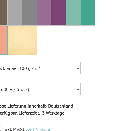
Ballonkarten Hochzeit
Hochzeitsspiele
Empfängeraufkleber
Hochzeit
Absenderaufkleber
Hochzeit
Hochzeit Ringkissen / -
Boxen
Willkommensschilder
se Lieferung innerhalb Deutschland
erfügbar, Lieferzeit 1-3 Werktage
€
inkl. MwSt.
zzgl. Versand