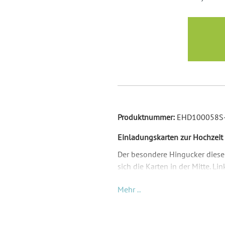
Produktnummer:
EHD100058S-
Einladungskarten zur Hochzeit 
Der besondere Hingucker dieser 
sich die Karten in der Mitte. Li
Anzug zu sehen. Oben drüber s
Mehr ..
beide Elemente nebeneinander.
wichtigen Informationen zur Ho
Auf Wunsch können wir diese H