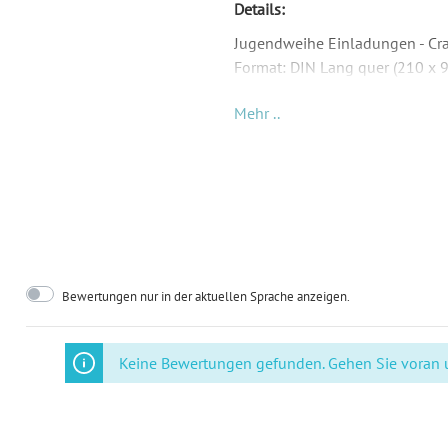
Details:
Jugendweihe Einladungen - Cr
Format: DIN Lang quer (210 x 
Material: Abhängig von Papier
Mehr ..
Inkl. Druck Ihrer Texte
Passende Briefumschläge: DIN 
Lieferumfangs und müssen sepa
Format:
DI
Highlights:
Ab
Bewertungen nur in der aktuellen Sprache anzeigen.
Inklusiv-Leistungen:
Ink
Keine Bewertungen gefunden. Gehen Sie voran un
Motiv:
Wu
Foto:
Oh