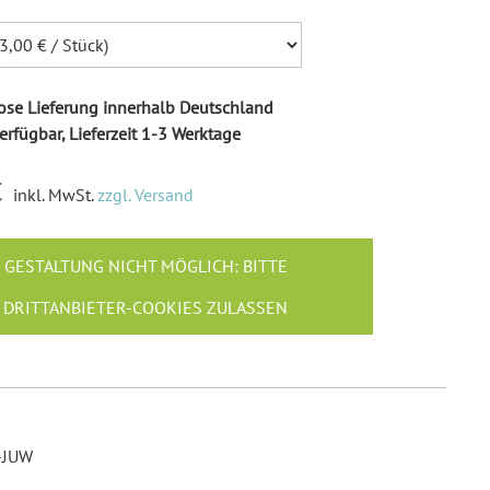
Ballonkarten Hochzeit
Hochzeitsspiele
Empfängeraufkleber
Hochzeit
se Lieferung innerhalb Deutschland
Absenderaufkleber
erfügbar, Lieferzeit 1-3 Werktage
Hochzeit
€
Hochzeit Ringkissen / -
inkl. MwSt.
zzgl. Versand
Boxen
Willkommensschilder
GESTALTUNG NICHT MÖGLICH: BITTE
DRITTANBIETER-COOKIES ZULASSEN
-JUW