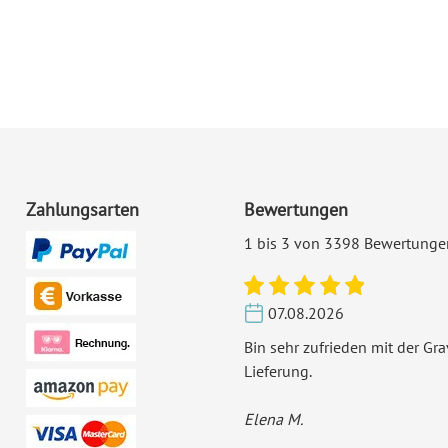
Ecken:
Ab
Material:
Bil
Porto pro Stück:
Sta
De
EAN:
42
Zahlungsarten
Bewertungen
1 bis 3 von 3398 Bewertunge
07.08.2026
Bin sehr zufrieden mit der Gr
Lieferung.
Elena M.