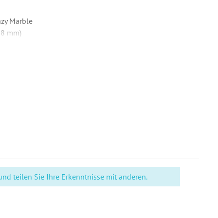
azy Marble
98 mm)
auswahl
Lang (220 x 110 mm) - Umschläge sind nicht Teil des
rat bestellt werden.
N Lang quer (210 x 98 mm)
gerundete Ecken
, Individuell bedruckt
l. Druck Ihrer Texte
d teilen Sie Ihre Erkenntnisse mit anderen.
nschname
ne Foto