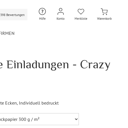
3398 Bewertungen
Hilfe
Konto
Merkliste
Warenkorb
FIRMEN
 Einladungen - Crazy
Hochzeit Extras
Hochzeit Briefumschläge
Personalisierte Hochzeit
Umschläge
Gastgeschenke Hochzeit
Briefpapier Hochzeit
te Ecken
, Individuell bedruckt
Hochzeitsdekoration
Flaschenetiketten
Hochzeit