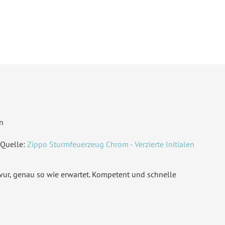
gerundete Ecken
derdruckpapier 300 g / m²
, Naturpapier 300 g / m²
ndardbrief 0,95 € - für diesen Preis können Sie mit der
utschen Post innerhalb Deutschland versenden
51560699432
n
Quelle:
Zippo Sturmfeuerzeug Chrom - Verzierte Initialen
avur, genau so wie erwartet. Kompetent und schnelle