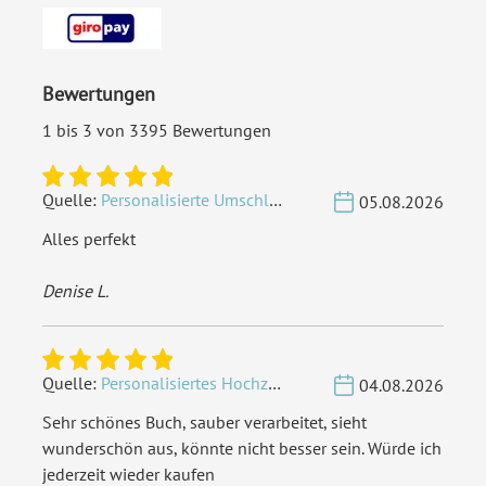
Porto pro Stück:
Standardbrief 0,95 € - für
diesen Preis können Sie mit
Bewertungen
der Deutschen Post
innerhalb Deutschland
1 bis 3 von 3395 Bewertungen
versenden
Quelle:
Personalisierte Umschläge - Vintage - Quadrat 155 x 155 mm
EAN:
4251560671469
05.08.2026
Alles perfekt
Denise L.
Quelle:
Personalisiertes Hochzeit Gästebuch A4 - Herzbaum
04.08.2026
Sehr schönes Buch, sauber verarbeitet, sieht
wunderschön aus, könnte nicht besser sein. Würde ich
jederzeit wieder kaufen