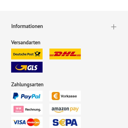
Im Look von Kraftpapier (aufgedruckt)
Format:
Klappkarte DIN A6 hoch
Informationen
(geschlossen 105 x 148 mm,
offen 210 x 148 mm)
Versandarten
Highlights:
Individuell bedruckt
,
Klappkarte
, Mit Ihrem Foto
Inklusiv-Leistungen:
Druck jeweils ein anderer
Name
Zahlungsarten
Foto:
Mit Foto
Ecken:
Spitze Ecken
Material:
Bilderdruckpapier 300 g /
m²
, Naturpapier 300 g / m²