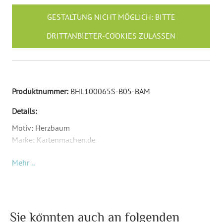
GESTALTUNG NICHT MÖGLICH: BITTE
DRITTANBIETER-COOKIES ZULASSEN
Produktnummer:
BHL100065S-B05-BAM
Details:
Motiv: Herzbaum
Marke: Kartenmachen.de
Format: Stammbuchformat hoch (175 x 220 mm)
Mehr ..
Material: Bambus und Echt-Leder
Inkl. Gravur Ihrer Inhalte
Inkl. 8 vorgedruckten Seiten als Deckblatt, Trennseiten
und interessanten Informationen zur Hochzeit (siehe
Produktbilder). Und zwei leeren Seiten für die eigene
Sie könnten auch an folgenden