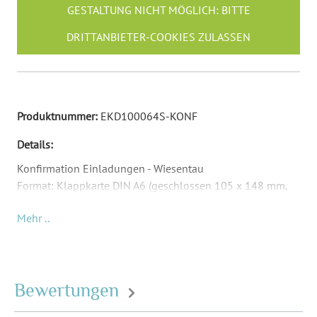
GESTALTUNG NICHT MÖGLICH: BITTE
DRITTANBIETER-COOKIES ZULASSEN
Produktnummer:
EKD100064S-KONF
Details:
Konfirmation Einladungen - Wiesentau
Format: Klappkarte DIN A6 (geschlossen 105 x 148 mm,
offen 210 x 148 mm)
Mehr ..
Material: Abhängig von Papierauswahl
Inkl. Druck Ihrer Texte
Passende Briefumschläge: DIN C6 (162 x 114 mm) -
Umschläge sind nicht Teil des Lieferumfangs und müssen
Bewertungen
separat bestellt werden.