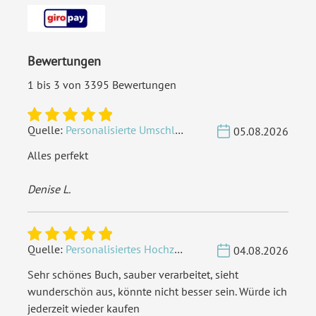
Porto pro Stück:
Standardbrief 0,95 € - für
diesen Preis können Sie mit
der Deutschen Post
Bewertungen
innerhalb Deutschland
versenden
1 bis 3 von 3395 Bewertungen
EAN:
4251560699197
Quelle:
Personalisierte Umschläge - Vintage - Quadrat 155 x 155 mm
05.08.2026
Alles perfekt
Denise L.
Quelle:
Personalisiertes Hochzeit Gästebuch A4 - Herzbaum
04.08.2026
Sehr schönes Buch, sauber verarbeitet, sieht
wunderschön aus, könnte nicht besser sein. Würde ich
jederzeit wieder kaufen