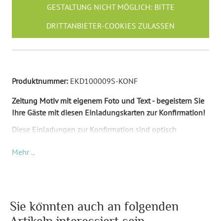
GESTALTUNG NICHT MÖGLICH: BITTE
DRITTANBIETER-COOKIES ZULASSEN
Produktnummer:
EKD100009S-KONF
Zeitung Motiv mit eigenem Foto und Text - begeistern Sie
Ihre Gäste mit diesen Einladungskarten zur Konfirmation!
Diese Einladungen zur Konfirmation sind optisch
aufgebaut wie die Titelseite von einer Zeitung. Ihr
Mehr ..
Wunschinhalt (Foto und Text) kommt auf die Vorderseite
und ersetzt unseren Musterinhalt. Dabei können Sie den
Namen der fiktiven Zeitung selber wählen. Im Hintergrund
ist eine graue Struktur, die an typisches Zeitungspapier
erinnert. Die Rückseite der Karten ist, bis auf die Struktur
Sie könnten auch an folgenden
nicht bedruckt.