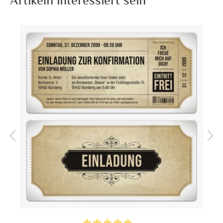
Artikeln interessiert sein
Diese witzigen Einladungen zur Konfirmation sind mal
etwas anderes, als die sonst so eher ernsten
Kommunionskarten.
Diese Konfirmationseinladungen sind im Format DIN A6
(148 x 105 mm) und werden auf hochwertigen 300g/qm
Papier gedruckt.
Format:
DIN A6 quer (148 x 105 mm)
Highlights:
Individuell bedruckt
, Mit
Ihrem Foto
Inklusiv-Leistungen:
Inkl. Druck Ihrer Texte
Foto:
Mit Foto
Ecken:
Spitze Ecken