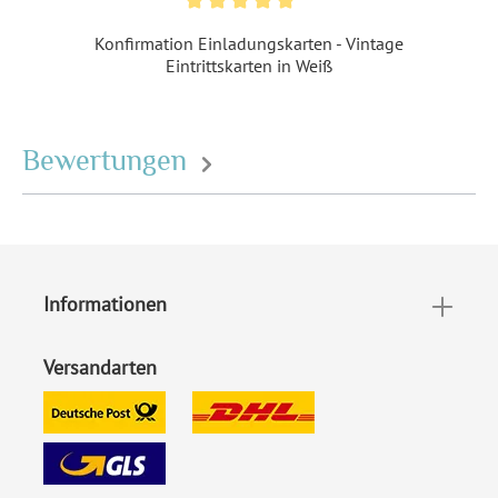
Material:
Bilderdruckpapier 300 g /
Konfirmation Einladungskarten - Vintage
m²
, Naturpapier 300 g / m²
Eintrittskarten in Weiß
Porto pro Stück:
Standardbrief 0,95 € - für
diesen Preis können Sie mit
Bewertungen
der Deutschen Post
innerhalb Deutschland
versenden
EAN:
4251069641390
Informationen
Versandarten