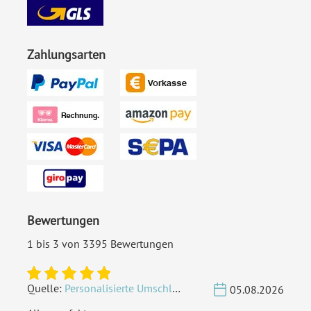
Porto pro Stück:
Standardbrief 0,95 € - für
diesen Preis können Sie mit
der Deutschen Post
Zahlungsarten
innerhalb Deutschland
versenden
EAN:
4251069634071
Bewertungen
1 bis 3 von 3395 Bewertungen
Quelle:
Personalisierte Umschläge - Vintage - Quadrat 155 x 155 mm
05.08.2026