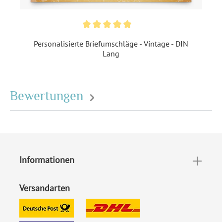
Danach werden die Karten mit einem Laser ausgeschnitten
und perforiert.
Personalisierte Briefumschläge - Vintage - DIN
Format:
DIN Lang quer (210 x 98
Lang
mm)
Highlights:
Individuell bedruckt
,
Lasergeschnitten
,
Bewertungen
Perforation zum Abtrennen
Inklusiv-Leistungen:
Inkl. Druck Ihrer Texte
Foto:
Ohne Foto
Informationen
Extras:
Sonderform
Versandarten
Material:
Bilderdruckpapier 300 g /
m²
, Naturpapier 300 g / m²