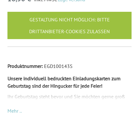
GESTALTUNG NICHT MÖGLICH: BITTE
DRITTANBIETER-COOKIES ZULASSEN
Produktnummer:
EGD100143S
Unsere individuell bedruckten Einladungskarten zum
Geburtstag sind der Hingucker für jede Feier!
Ihr Geburtstag steht bevor und Sie möchten gerne groß
feiern? Dann brauchen Sie aber auch unbedingt
Mehr ..
Einladungskarten! Kein Sorge, wir sind Ihnen einen Schritt
voraus, Sie müssen nur noch Ihre Daten eingeben.
Die Vorderseite der Einladungskarte zeigt oben den
Namen des Geburtstagskindes und wie alt es wird,