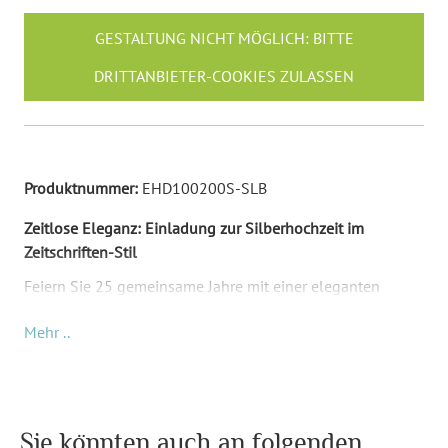
GESTALTUNG NICHT MÖGLICH: BITTE
DRITTANBIETER-COOKIES ZULASSEN
Produktnummer:
EHD100200S-SLB
Zeitlose Eleganz: Einladung zur Silberhochzeit im
Zeitschriften-Stil
Feiern Sie 25 gemeinsame Jahre mit einer eleganten
Einladungskarte, die Ihre Silberhochzeit mit einem Hauch
Mehr ..
von Exklusivität im DIN A6 Klappkartenformat würdigt.
Das moderne Design im Stil eines Hochglanzmagazins
setzt Ihre gemeinsamen Momente bildschön in Szene und
lädt zum Fest der Liebe ein.
Sie könnten auch an folgenden
Fotografische Meisterwerke auf Papier