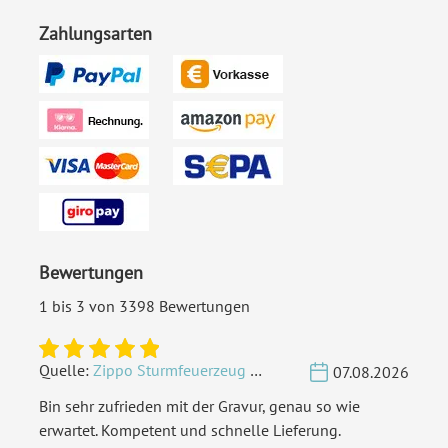
(geschlossen 105 x 148 mm,
Zahlungsarten
offen 210 x 148 mm)
Highlights:
Individuell bedruckt
,
Klappkarte
, Mit Ihrem Foto
Inklusiv-Leistungen:
Inkl. Druck Ihrer Texte und
Ihrem Foto
Foto:
Mit Foto
Bewertungen
Ecken:
Spitze Ecken
1 bis 3 von 3398 Bewertungen
Material:
Bilderdruckpapier 300 g /
m²
, Naturpapier 300 g / m²
Quelle:
Zippo Sturmfeuerzeug Chrom - Verzierte Initialen
07.08.2026
Porto pro Stück:
Standardbrief 0,95 € - für
Bin sehr zufrieden mit der Gravur, genau so wie
diesen Preis können Sie mit
erwartet. Kompetent und schnelle Lieferung.
der Deutschen Post