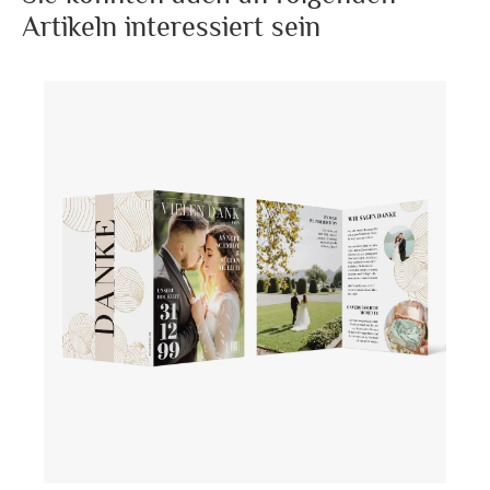
Artikeln interessiert sein
Zwei liebevoll ausgewählte Bilder, eines großflächig und
das andere als intimer Moment festgehalten, werden in
bester Qualität gedruckt und verleihen Ihrer Einladung
eine persönliche und emotionale Note.
Individuelle Gestaltung – Ein Spiegel Ihrer Liebe
Die Gestaltung der Einladungskarte reflektiert Ihre
individuelle Geschichte. Das Hauptbild auf der Vorderseite
und das Detailbild im Inneren sind perfekt geeignet, um
die Höhepunkte Ihrer 25-jährigen Reise zu illustrieren. Sie
können die Farbgebung im Designer auswählen (z.B.
Weiße oder Schwarze Texte). Ihr Bild auf dem Cover sollte
möglichst hochaufgelöst und Scharf sein, da es ziemlich
groß gedruckt wird.
Eindrücke, die verbinden
Eingebettet in ein edles Design mit klarem Textlayout,
stellen wir sicher, dass Ihre Botschaft und alle