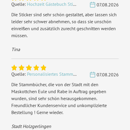
Fotokarton
, Holzcover
,
Quelle:
Hochzeit Gästebuch Sticker 40 Fragen - Weiß
07.08.2026
Individuell lasergraviert
Die Sticker sind sehr schön gestaltet, aber lassen sich
leider sehr schwer abnehmen, so dass sie unschön
Inklusiv-Leistungen:
Inkl. Gravur Ihrer Inhalte
einreißen und zusätzlich zurecht geschnitten werden
müssen.
Personalisierung:
Lasergravur
Tina
Material:
Nussbaum Furnier und HDF
EAN:
4251926340152
Quelle:
Personalisiertes Stammbuch - Eigene Gravurdatei hochladen
07.08.2026
Die Stammbücher, die von der Stadt mit den
Maskottchen Eule und Rabe in Auftrag gegeben
wurden, sind sehr schön herausgekommen.
Freundlicher Kundenservice und unkomplizierte
Bestellung ! Gerne wieder.
Stadt Holzgerlingen