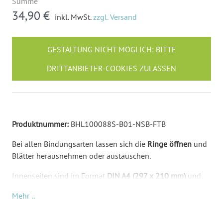
Summe
34,90 €
inkl. MwSt.
zzgl. Versand
GESTALTUNG NICHT MÖGLICH: BITTE
DRITTANBIETER-COOKIES ZULASSEN
Produktnummer:
BHL100088S-B01-NSB-FTB
Bei allen Bindungsarten lassen sich die
Ringe öffnen
und
Blätter herausnehmen oder austauschen.
Innenseiten sind im Format
DIN A4 (297 x 210 mm)
und
im Abstand eines normalen Lochers gelocht.
Mehr ..
Mit Lasergravur: Ein Laser
brennt präzise Ihre Inhalte in
die Oberfläche des Holzes ein
. Daher kommt der dunkle