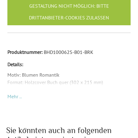
GESTALTUNG NICHT MÖGLICH: BITTE
DRITTANBIETER-COOKIES ZULASSEN
Produktnummer:
BHD100062S-B01-BRK
Details:
Motiv: Blumen Romantik
Format: Holzcover Buch quer (302 x 215 mm)
Material: Birkensperrholz
Mehr ..
Inkl. Druck Ihrer Inhalte
Die Anzahl und Art der Blätter können Sie selber
auswählen (oben in der Konfiguration). Maximal 144
Blätter / 288 Seiten - mehr Blätter als die auswählbare
Anzahl ist nicht möglich, da es sonst zu schwer zum
Sie könnten auch an folgenden
Umblättern wird. Wir nutzen passende Ringe: Bei wenigen