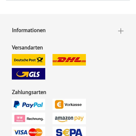
Format:
Kreis (Durchmesser 148 mm)
Highlights:
Individuell bedruckt
,
Lasergeschnitten
Informationen
Inklusiv-Leistungen:
Inkl. Druck Ihrer Texte
Versandarten
Motiv:
40 Jahre
Foto:
Ohne Foto
Extras:
Sonderform
Zahlungsarten
Material:
Bilderdruckpapier 300 g /
m²
, Naturpapier 300 g / m²
Porto pro Stück:
Großbrief 1,80 € - für diesen
Preis können Sie mit der