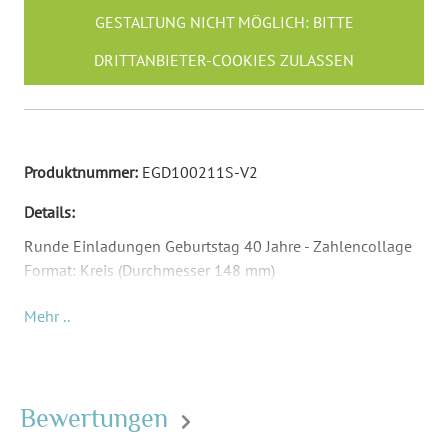
GESTALTUNG NICHT MÖGLICH: BITTE
DRITTANBIETER-COOKIES ZULASSEN
Produktnummer:
EGD100211S-V2
Details:
Runde Einladungen Geburtstag 40 Jahre - Zahlencollage
Format: Kreis (Durchmesser 148 mm)
Material: Abhängig von Papierauswahl
Mehr ..
Inkl. Druck Ihrer Texte
Passende Briefumschläge: Quadrat (155 x 155 mm) -
Umschläge sind nicht Teil des Lieferumfangs und müssen
separat bestellt werden.
Bewertungen