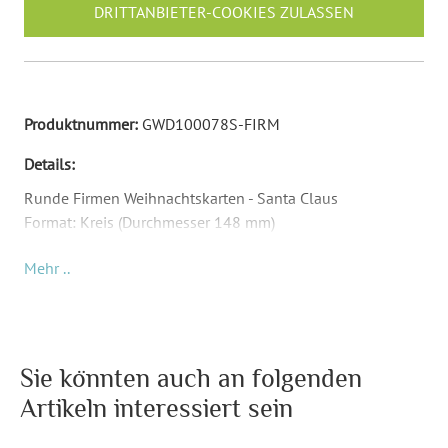
DRITTANBIETER-COOKIES ZULASSEN
Produktnummer:
GWD100078S-FIRM
Details:
Runde Firmen Weihnachtskarten - Santa Claus
Format: Kreis (Durchmesser 148 mm)
Material: Abhängig von Papierauswahl
Mehr ..
Inkl. Druck Ihrer Texte
Passende Briefumschläge: Quadrat (155 x 155 mm) -
Umschläge sind nicht Teil des Lieferumfangs und müssen
separat bestellt werden.
Sie könnten auch an folgenden
Artikeln interessiert sein
Format:
Kreis (Durchmesser 148 mm)