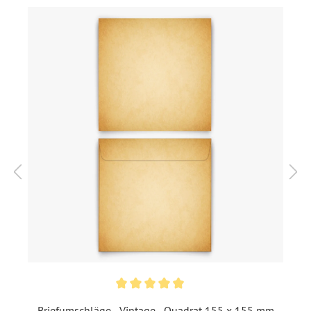
Highlights:
Individuell bedruckt
,
Lasergeschnitten
Inklusiv-Leistungen:
Inkl. Druck Ihrer Texte
Foto:
Ohne Foto
Extras:
Sonderform
Material:
Bilderdruckpapier 300 g /
m²
, Naturpapier 300 g / m²
Porto pro Stück:
Großbrief 1,80 € - für diesen
Preis können Sie mit der
Deutschen Post innerhalb
Deutschland versenden
EAN:
4251560637373
Briefumschläge - Vintage - Quadrat 155 x 155 mm