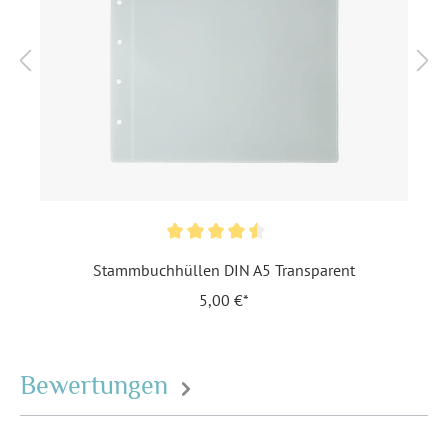
Bindungsart:
Lederbindung
Format:
DIN A5 (175 x 220 mm) -
Stammbuch
Highlights:
Echtes Leder
, Holzcover
, Inkl.
10 vorgedruckten Seiten,
dicke DIN A5 Klarsichthüllen
optional
, Stammbuch
Ringmechanik
Stammbuchhüllen DIN A5 Transparent
Inklusiv-Leistungen:
Vorproduziertes Cover
5,00 €*
Motiv:
Blanko
Personalisierung:
Keine
Bewertungen
Material:
Birkensperrholz