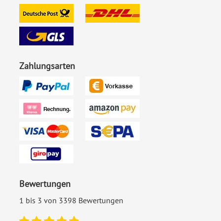
Ecken:
Spitze Ecken
Material:
Bilderdruckpapier 300 g /
m²
Zahlungsarten
EAN:
4251560615258
Bewertungen
1 bis 3 von 3398 Bewertungen