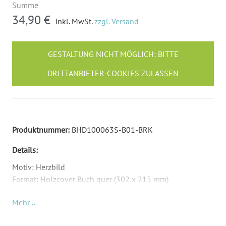
Summe
34,90 €
inkl. MwSt.
zzgl. Versand
GESTALTUNG NICHT MÖGLICH: BITTE
DRITTANBIETER-COOKIES ZULASSEN
Produktnummer:
BHD100063S-B01-BRK
Details:
Motiv: Herzbild
Format: Holzcover Buch quer (302 x 215 mm)
Material: Birkensperrholz
Mehr ..
Inkl. Druck Ihrer Inhalte
Die Anzahl und Art der Blätter können Sie selber