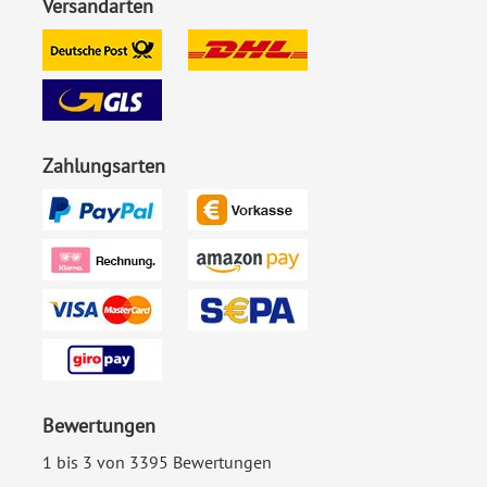
Versandarten
Personalisierung:
UV-Druck
Foto:
Mit Foto
Material:
Birkensperrholz
Zahlungsarten
EAN:
4251926304062
Bewertungen
1 bis 3 von 3395 Bewertungen