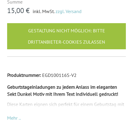
Summe
15,00 €
inkl. MwSt.
zzgl. Versand
GESTALTUNG NICHT MÖGLICH: BITTE
DRITTANBIETER-COOKIES ZULASSEN
Produktnummer:
EGD100116S-V2
Geburtstageinladungen zu jedem Anlass im eleganten
Sekt Dunkel Motiv mit Ihrem Text individuell gedruckt!
Diese Karten eignen sich perfekt für einem Geburtstag mit
Sektempfang oder zu einer Silvesterparty. Die Karte ist
Mehr ..
sehr elegant mit den Farben Schwarz und Gold. Ihr
Wunschtext kommt auf die Vorderseite und ersetzt
unseren Mustertext. Besonderes ins Auge fällt die große