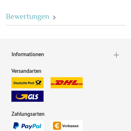
Personalisierung:
Lasergravur
Bewertungen
Material:
Geöltes Pappelholz (1 cm
dick)
EAN:
4251560624816
Informationen
Versandarten
Zahlungsarten