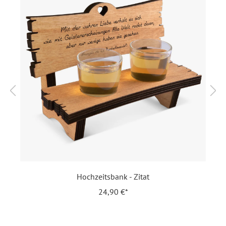
Beinen, wird zusammengeklebt geliefert.
Diese Bank wird aus einem 1 cm dicken Pappelholz von
uns hier in Deutschland geölt, lasergeschnitten und
(eingefärbt) graviert. Hier erhalten Sie ein
Qualitätsprodukt: Ihr personalisierter Inhalt hält
bombenfest, damit haben Sie (oder das beschenkte
Brautpaar) noch sehr lange etwas davon!
Format:
Hochzeitsbank (Länge 16,5
cm, Breite 11 cm, Tiefe 8 cm)
Highlights:
Individuell lasergraviert
,
Inkl. 2 Schnapsgläser
,
Zusammengeklebt
Hochzeitsbank - Zitat
24,90 €*
Inklusiv-Leistungen:
Inkl. Gravur Ihrer Inhalte
Motiv:
Zwei Herzen