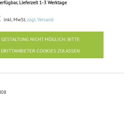
erfügbar, Lieferzeit 1-3 Werktage
Ballonkarten Hochzeit
Hochzeitsspiele
€
inkl. MwSt.
zzgl. Versand
Empfängeraufkleber
Hochzeit
Absenderaufkleber
GESTALTUNG NICHT MÖGLICH: BITTE
Hochzeit
DRITTANBIETER-COOKIES ZULASSEN
Hochzeit Ringkissen / -
Boxen
Willkommensschilder
H08
6,5 cm, Breite 11 cm, Tiefe 8 cm)