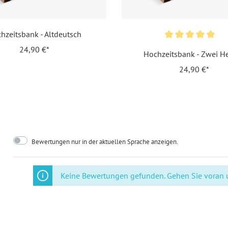
Inklusiv-Leistungen:
Ink
hzeitsbank - Altdeutsch
Motiv:
Lie
24,90 €*
Hochzeitsbank - Zwei H
Personalisierung:
Las
24,90 €*
Material:
Geö
EAN:
42
Bewertungen nur in der aktuellen Sprache anzeigen.
Keine Bewertungen gefunden. Gehen Sie voran un