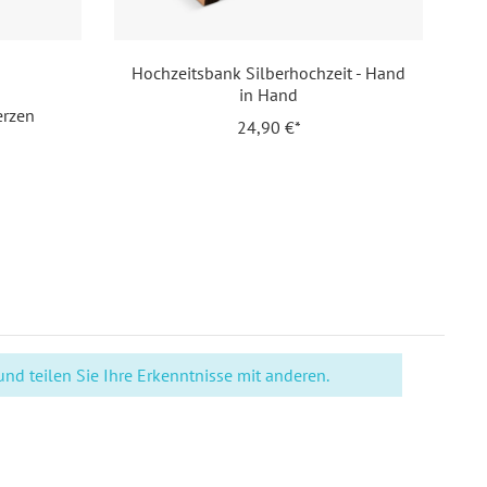
l. Gravur Ihrer Inhalte
Hochzeitsbank Silberhochzeit - Hand
bespfeil
in Hand
erzen
24,90 €*
ergravur
ltes Pappelholz (1 cm dick)
51560624823
d teilen Sie Ihre Erkenntnisse mit anderen.