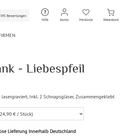
3395 Bewertungen
Hilfe
Konto
Merkliste
Warenkorb
FIRMEN
nk - Liebespfeil
Hochzeit Extras
Hochzeit Briefumschläge
Personalisierte Hochzeit
Umschläge
 lasergraviert
, Inkl. 2 Schnapsgläser
, Zusammengeklebt
Gastgeschenke Hochzeit
Briefpapier Hochzeit
Hochzeitsdekoration
Flaschenetiketten
se Lieferung innerhalb Deutschland
Hochzeit